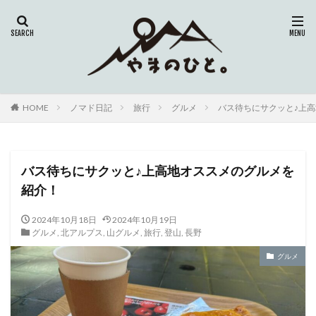
HOME
ノマド日記
旅行
グルメ
バス待ちにサクッと♪上
バス待ちにサクッと♪上高地オススメのグルメを
紹介！
2024年10月18日
2024年10月19日
グルメ
,
北アルプス
,
山グルメ
,
旅行
,
登山
,
長野
グルメ