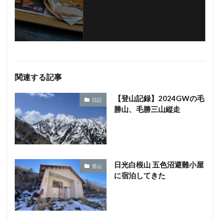
関連する記事
【登山記録】2024GWの毛
日記
勝山、毛勝三山縦走
日光白根山 五色沼避難小屋
登山
に宿泊してきた