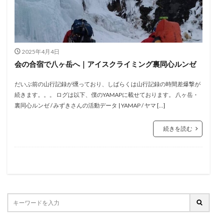
2025年4月4日
会の合宿で八ヶ岳へ｜アイスクライミング裏同心ルンゼ
だいぶ前の山行記録が燻っており、しばらくは山行記録の時間差爆撃が
続きます。。。 ログは以下、僕のYAMAPに載せております。 八ヶ岳・
裏同心ルンゼ / みずきさんの活動データ | YAMAP / ヤマ […]
続きを読む