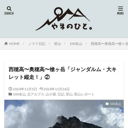
HOME
ノマド日記
登山
100名山
西穂高〜奥穂高〜槍ヶ
西穂高〜奥穂高〜槍ヶ岳「ジャンダルム・大キ
レット縦走！」②
2024年11月5日
2024年11月26日
100名山
,
北アルプス
,
山小屋
,
日記
,
登山
,
登山レポート
100名山