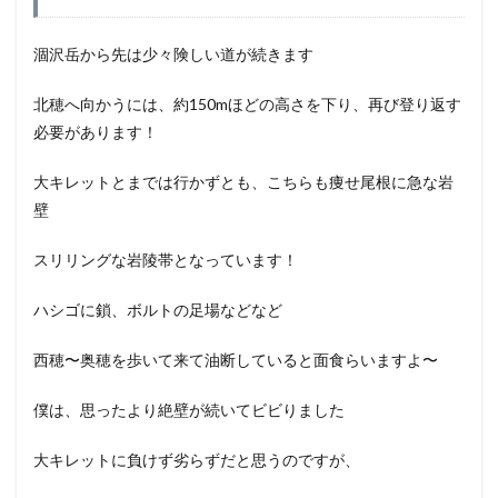
涸沢岳から先は少々険しい道が続きます
北穂へ向かうには、約150mほどの高さを下り、再び登り返す
必要があります！
大キレットとまでは行かずとも、こちらも痩せ尾根に急な岩
壁
スリリングな岩陵帯となっています！
ハシゴに鎖、ボルトの足場などなど
西穂〜奥穂を歩いて来て油断していると面食らいますよ〜
僕は、思ったより絶壁が続いてビビりました
大キレットに負けず劣らずだと思うのですが、