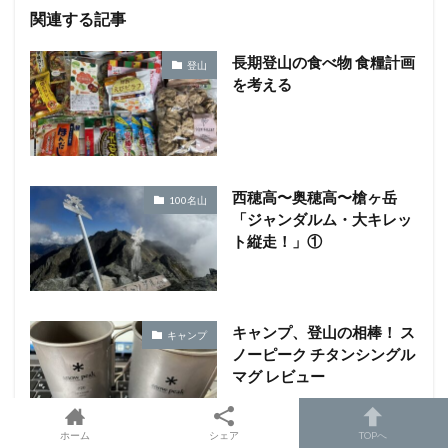
関連する記事
長期登山の食べ物 食糧計画
登山
を考える
西穂高〜奥穂高〜槍ヶ岳
100名山
「ジャンダルム・大キレッ
ト縦走！」①
キャンプ、登山の相棒！ ス
キャンプ
ノーピーク チタンシングル
マグ レビュー
ホーム
シェア
TOPへ