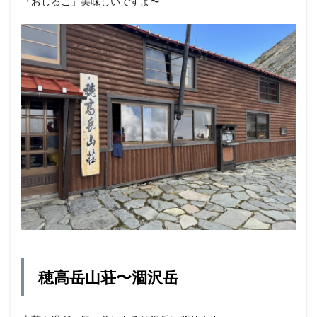
「おしるこ」美味しいですよ〜
穂高岳山荘〜涸沢岳