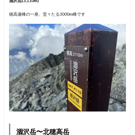
涸沢岳(3,110m)
穂高連峰の一座、堂々たる3000m峰です
涸沢岳〜北穂高岳